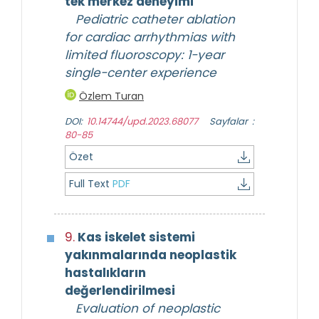
tek merkez deneyimi
Pediatric catheter ablation
for cardiac arrhythmias with
limited fluoroscopy: 1-year
single-center experience
Özlem Turan
DOI:
10.14744/upd.2023.68077
Sayfalar :
80-85
Özet
Full Text
PDF
9.
Kas iskelet sistemi
yakınmalarında neoplastik
hastalıkların
değerlendirilmesi
Evaluation of neoplastic