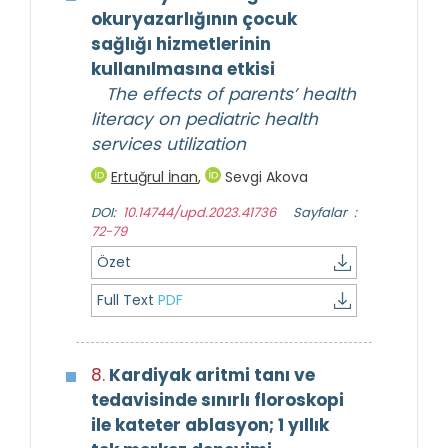
okuryazarlığının çocuk
sağlığı hizmetlerinin
kullanılmasına etkisi
The effects of parents’ health
literacy on pediatric health
services utilization
Ertuğrul İnan
,
Sevgi Akova
DOI:
10.14744/upd.2023.41736
Sayfalar :
72-79
Özet
Full Text
PDF
8.
Kardiyak aritmi tanı ve
tedavisinde sınırlı floroskopi
ile kateter ablasyon; 1 yıllık