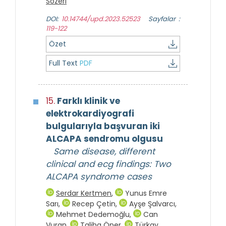
Sözeri
DOI:
10.14744/upd.2023.52523
Sayfalar :
119-122
Özet
Full Text
PDF
15.
Farklı klinik ve
elektrokardiyografi
bulgularıyla başvuran iki
ALCAPA sendromu olgusu
Same disease, different
clinical and ecg findings: Two
ALCAPA syndrome cases
Serdar Kertmen
,
Yunus Emre
Sarı
,
Recep Çetin
,
Ayşe Şalvarcı
,
Mehmet Dedemoğlu
,
Can
Vuran
,
Taliha Öner
,
Türkay