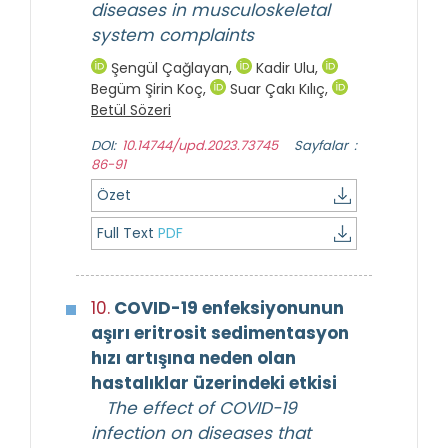
diseases in musculoskeletal
system complaints
Şengül Çağlayan
,
Kadir Ulu
,
Begüm Şirin Koç
,
Suar Çakı Kılıç
,
Betül Sözeri
DOI:
10.14744/upd.2023.73745
Sayfalar :
86-91
Özet
Full Text
PDF
10.
COVID-19 enfeksiyonunun
aşırı eritrosit sedimentasyon
hızı artışına neden olan
hastalıklar üzerindeki etkisi
The effect of COVID-19
infection on diseases that