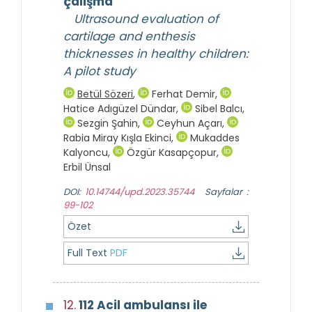
çalışma
Ultrasound evaluation of
cartilage and enthesis
thicknesses in healthy children:
A pilot study
Betül Sözeri
,
Ferhat Demir
,
Hatice Adıgüzel Dündar
,
Sibel Balcı
,
Sezgin Şahin
,
Ceyhun Açarı
,
Rabia Miray Kışla Ekinci
,
Mukaddes
Kalyoncu
,
Özgür Kasapçopur
,
Erbil Ünsal
DOI:
10.14744/upd.2023.35744
Sayfalar :
99-102
Özet
Full Text
PDF
12.
112 Acil ambulansı ile