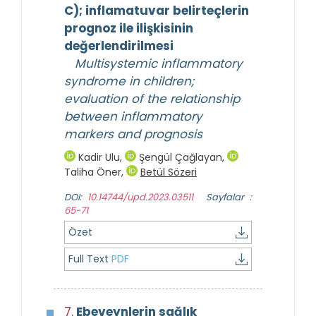
C); inflamatuvar belirteçlerin
prognoz ile ilişkisinin
değerlendirilmesi
Multisystemic inflammatory
syndrome in children;
evaluation of the relationship
between inflammatory
markers and prognosis
Kadir Ulu
,
Şengül Çağlayan
,
Taliha Öner
,
Betül Sözeri
DOI:
10.14744/upd.2023.03511
Sayfalar :
65-71
Özet
Full Text
PDF
7.
Ebeveynlerin sağlık