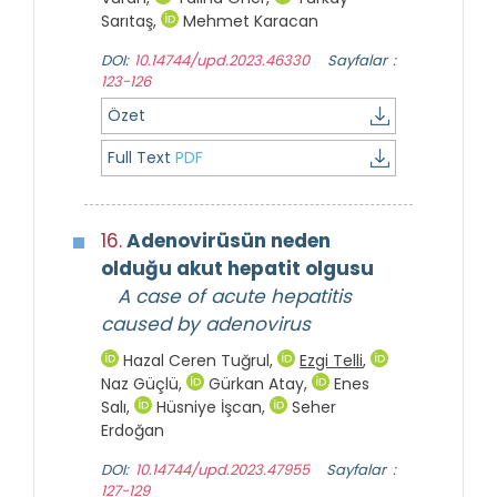
Sarıtaş
,
Mehmet Karacan
DOI:
10.14744/upd.2023.46330
Sayfalar :
123-126
Özet
Full Text
PDF
16.
Adenovirüsün neden
olduğu akut hepatit olgusu
A case of acute hepatitis
caused by adenovirus
Hazal Ceren Tuğrul
,
Ezgi Telli
,
Naz Güçlü
,
Gürkan Atay
,
Enes
Salı
,
Hüsniye İşcan
,
Seher
Erdoğan
DOI:
10.14744/upd.2023.47955
Sayfalar :
127-129