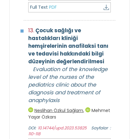
Full Text
PDF
13.
Çocuk sağlığı ve
hastalıkları kliniği
hemşirelerinin anafilaksi tanı
ve tedavisi hakkındaki bilgi
düzeyinin değerlendirilmesi
Evaluation of the knowledge
level of the nurses of the
pediatrics clinic about the
diagnosis and treatment of
anaphylaxis
Neslihan Özkul Sağlam
,
Mehmet
Yaşar Özkars
DOI:
10.14744/upd.2023.53825
Sayfalar :
110-118