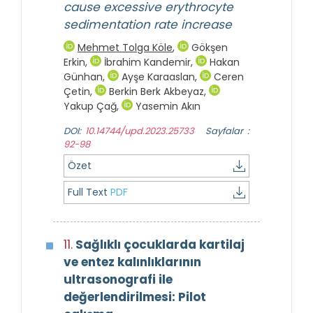
cause excessive erythrocyte
sedimentation rate increase
Mehmet Tolga Köle
,
Gökşen
Erkin
,
İbrahim Kandemir
,
Hakan
Günhan
,
Ayşe Karaaslan
,
Ceren
Çetin
,
Berkin Berk Akbeyaz
,
Yakup Çağ
,
Yasemin Akın
DOI:
10.14744/upd.2023.25733
Sayfalar :
92-98
Özet
Full Text
PDF
11.
Sağlıklı çocuklarda kartilaj
ve entez kalınlıklarının
ultrasonografi ile
değerlendirilmesi: Pilot