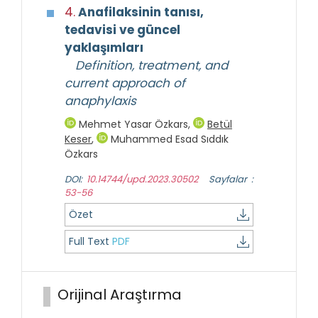
4.
Anafilaksinin tanısı,
tedavisi ve güncel
yaklaşımları
Definition, treatment, and
current approach of
anaphylaxis
Mehmet Yasar Özkars
,
Betül
Keser
,
Muhammed Esad Sıddık
Özkars
DOI:
10.14744/upd.2023.30502
Sayfalar :
53-56
Özet
Full Text
PDF
Orijinal Araştırma