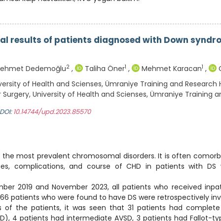
al results of patients diagnosed with Down syndr
2
1
1
ehmet Dedemoğlu
,
Taliha Öner
,
Mehmet Karacan
,
C
ersity of Health and Scienses, Ümraniye Training and Research Ho
Surgery, University of Health and Scienses, Ümraniye Training an
DOI:
10.14744/upd.2023.85570
he most prevalent chromosomal disorders. It is often comorbid
es, complications, and course of CHD in patients with DS
er 2019 and November 2023, all patients who received inpati
 66 patients who were found to have DS were retrospectively inv
of the patients, it was seen that 31 patients had complete 
D), 4 patients had intermediate AVSD, 3 patients had Fallot-typ