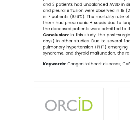
and 3 patients had unbalanced AVSD in si
and pleural effusion were observed in 19 (
in 7 patients (10.6%). The mortality rate 
them had pneumonia + sepsis due to long
the deceased patients were admitted to the
Conclusion:
In this study, the post-surgi
days) in other studies. Due to several fac
pulmonary hypertension (PHT) emerging fr
syndrome, and thyroid malfunction, the rate
Keywords:
Congenital heart diseases; CV