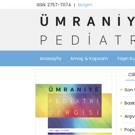
ISSN: 2757-7074
|
İletişim
Anasayfa
Amaç & Kapsam
Yayın Ku
Ci
Son 
Bask
Arşiv
Popü