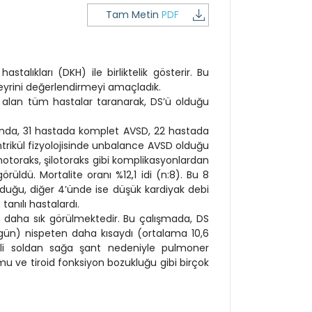
Tam Metin
PDF
alıkları (DKH) ile birliktelik gösterir. Bu
seyrini değerlendirmeyi amaçladık.
 alan tüm hastalar taranarak, DS’ü olduğu
ldığında, 31 hastada komplet AVSD, 22 hastada
ntrikül fizyolojisinde unbalance AVSD olduğu
motoraks, şilotoraks gibi komplikasyonlardan
örüldü. Mortalite oranı %12,1 idi (n:8). Bu 8
lduğu, diğer 4’ünde ise düşük kardiyak debi
anılı hastalardı.
daha sık görülmektedir. Bu çalışmada, DS
 gün) nispeten daha kısaydı (ortalama 10,6
li soldan sağa şant nedeniyle pulmoner
mu ve tiroid fonksiyon bozukluğu gibi birçok