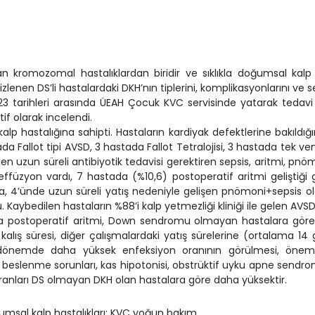
omozomal hastalıklardan biridir ve sıklıkla doğumsal kalp hast
lenen DS’li hastalardaki DKH’nın tiplerini, komplikasyonlarını ve 
3 tarihleri arasında ÜEAH Çocuk KVC servisinde yatarak tedavi
tif olarak incelendi.
k kalp hastalığına sahipti. Hastaların kardiyak defektlerine bakı
 Fallot tipi AVSD, 3 hastada Fallot Tetralojisi, 3 hastada tek ve
en uzun süreli antibiyotik tedavisi gerektiren sepsis, aritmi, pnö
effüzyon vardı, 7 hastada (%10,6) postoperatif aritmi geliştiği g
a, 4’ünde uzun süreli yatış nedeniyle gelişen pnömoni+sepsis o
ybedilen hastaların %88’i kalp yetmezliği kliniği ile gelen AVSD t
 postoperatif aritmi, Down sendromu olmayan hastalara göre 
alış süresi, diğer çalışmalardaki yatış sürelerine (ortalama 14
 dönemde daha yüksek enfeksiyon oranının görülmesi, önem
ı, beslenme sorunları, kas hipotonisi, obstrüktif uyku apne sendro
oranları DS olmayan DKH olan hastalara göre daha yüksektir.
sal kalp hastalıkları; KVC yoğun bakım.