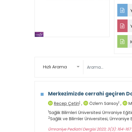
Y
Y
I
Hızlı Arama
Merkezimizde cerrahi geçiren Do
1
1
Recep Çetin
,
Özlem Sarısoy
,
M
1
Sağlık Bilimleri Üniversitesi Ümraniye Eğit
2
Sağlık ve Bilimler Üniversitesi, Ümraniye
Ümraniye Pediatri Dergisi 2023; 3(3): 164-167