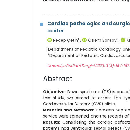
Cardiac pathologies and surgic
center
1
1
Recep Çetin
,
Özlem Sarısoy
,
M
1
Department of Pediatric Cardiology, Univ
2
Department of Pediatric Cardiovascular 
Ümraniye Pediatri Dergisi 2023; 3(3): 164-167
Abstract
Objective:
Down syndrome (DS) is one of t
this study, we aimed to assess the typ
Cardiovascular Surgery (CVS) clinic.
Material and
Methods:
Between Septemb
service were screened, and the records of
Results:
Considering the cardiac defects 
patients had ventricular septal defect (VS