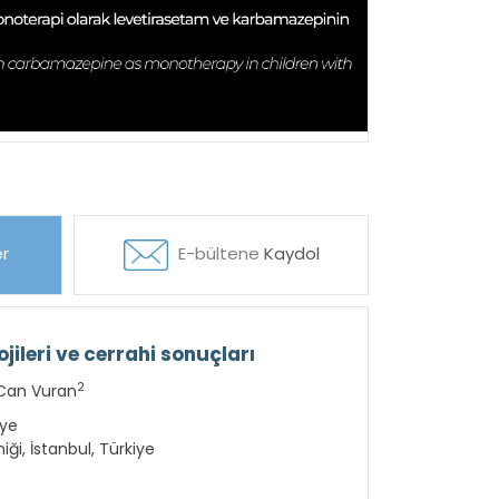
r
E-bültene
Kaydol
ileri ve cerrahi sonuçları
2
an Vuran
iye
ği, İstanbul, Türkiye