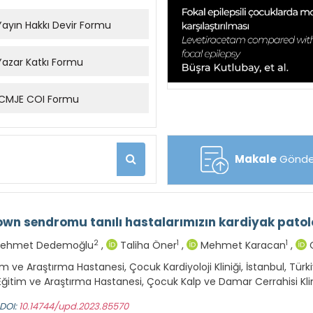
ayın Hakkı Devir Formu
azar Katkı Formu
CMJE COI Formu
Makale
Gönde
wn sendromu tanılı hastalarımızın kardiyak patoloj
2
1
1
ehmet Dedemoğlu
,
Taliha Öner
,
Mehmet Karacan
,
C
im ve Araştırma Hastanesi, Çocuk Kardiyoloji Kliniği, İstanbul, Türk
 Eğitim ve Araştırma Hastanesi, Çocuk Kalp ve Damar Cerrahisi Klini
DOI:
10.14744/upd.2023.85570