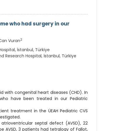
ome who had surgery in our
2
an Vuran
spital, İstanbul, Türkiye
d Research Hospital, İstanbul, Türkiye
 with congenital heart diseases (CHD). In
 who have been treated in our Pediatric
ent treatment in the ÜEAH Pediatric CVS
estigated.
atrioventricular septal defect (AVSD), 22
e AVSD, 3 patients had tetralogy of Fallot,