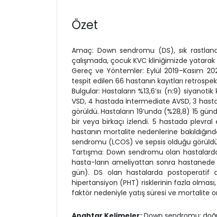
Özet
Amaç: Down sendromu (DS), sık rastlanan kr
çalışmada, çocuk KVC kliniğimizde yatarak iz
Gereç ve Yöntemler: Eylül 2019–Kasım 202
tespit edilen 66 hastanın kayıtları retrospek
Bulgular: Hastaların %13,6’sı (n:9) siyanoti
VSD, 4 hastada İntermediate AVSD, 3 hastada
görüldü. Hastaların 19’unda (%28,8) 15 günd
bir veya birkaçı izlendi. 5 hastada plevral 
hastanın mortalite nedenlerine bakıldığınd
sendromu (LCOS) ve sepsis olduğu görüldü. Ka
Tartışma: Down sendromu olan hastalarda
hasta-ların ameliyattan sonra hastanede k
gün). DS olan hastalarda postoperatif
hipertansiyon (PHT) risklerinin fazla olmas
faktör nedeniyle yatış süresi ve mortalite 
Anahtar Kelimeler:
Down sendromu; doğum