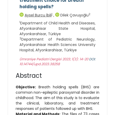
treatment choice for breath
holding spells?
1
2
Aysel Burcu İbili
,
Dilek Çavuşoğlu
1
Department of Child Health and Diseases,
Afyonkarahisar State Hospital,
Afyonkarahisar, Türkiye
2
Department of Pediatric Neurology,
Afyonkarahisar Health Sciences University
Hospital, Afyonkarahisar, Türkiye
Ümraniye Pediatri Dergisi 2023; 1(3): 14-20
DOI:
10.14744/upd.2023.38258
Abstract
Objective:
Breath holding spells (BHS) are
common non-epileptic paroxysmal disorder in
childhood. The aim of this study is to evaluate
the clinical, laboratory, and treatment
responses of patients followed up with BHS.
Material and
Methods:
The files of 73 cases