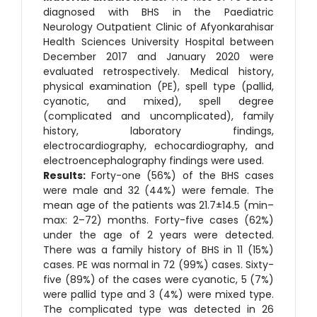
diagnosed with BHS in the Paediatric
Neurology Outpatient Clinic of Afyonkarahisar
Health Sciences University Hospital between
December 2017 and January 2020 were
evaluated retrospectively. Medical history,
physical examination (PE), spell type (pallid,
cyanotic, and mixed), spell degree
(complicated and uncomplicated), family
history, laboratory findings,
electrocardiography, echocardiography, and
electroencephalography findings were used.
Results:
Forty-one (56%) of the BHS cases
were male and 32 (44%) were female. The
mean age of the patients was 21.7±14.5 (min–
max: 2–72) months. Forty-five cases (62%)
under the age of 2 years were detected.
There was a family history of BHS in 11 (15%)
cases. PE was normal in 72 (99%) cases. Sixty-
five (89%) of the cases were cyanotic, 5 (7%)
were pallid type and 3 (4%) were mixed type.
The complicated type was detected in 26