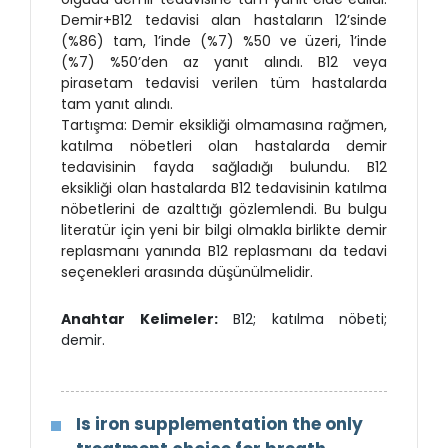
Demir+B12 tedavisi alan hastaların 12’sinde
(%86) tam, 1’inde (%7) %50 ve üzeri, 1’inde
(%7) %50’den az yanıt alındı. B12 veya
pirasetam tedavisi verilen tüm hastalarda
tam yanıt alındı.
Tartışma: Demir eksikliği olmamasına rağmen,
katılma nöbetleri olan hastalarda demir
tedavisinin fayda sağladığı bulundu. B12
eksikliği olan hastalarda B12 tedavisinin katılma
nöbetlerini de azalttığı gözlemlendi. Bu bulgu
literatür için yeni bir bilgi olmakla birlikte demir
replasmanı yanında B12 replasmanı da tedavi
seçenekleri arasında düşünülmelidir.
Anahtar Kelimeler:
B12; katılma nöbeti;
demir.
Is iron supplementation the only