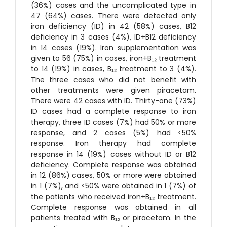
(36%) cases and the uncomplicated type in
47 (64%) cases. There were detected only
iron deficiency (ID) in 42 (58%) cases, B12
deficiency in 3 cases (4%), ID+B12 deficiency
in 14 cases (19%). Iron supplementation was
given to 56 (75%) in cases, iron+B₁₂ treatment
to 14 (19%) in cases, B₁₂ treatment to 3 (4%).
The three cases who did not benefit with
other treatments were given piracetam.
There were 42 cases with ID. Thirty-one (73%)
ID cases had a complete response to iron
therapy, three ID cases (7%) had 50% or more
response, and 2 cases (5%) had <50%
response. Iron therapy had complete
response in 14 (19%) cases without ID or B12
deficiency. Complete response was obtained
in 12 (86%) cases, 50% or more were obtained
in 1 (7%), and <50% were obtained in 1 (7%) of
the patients who received iron+B₁₂ treatment.
Complete response was obtained in all
patients treated with B₁₂ or piracetam. In the