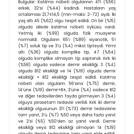
Bulgular: Katılma nöbeti olgularının 41’i (%56)
erkek, 32’si (%44) kadındı. Hastaların yaş
ortalaması 21,7±14,5 (min-maks: 2-72) aydı. İki
yaş altı 45 (%62) olgu tespit edildi. On bir (%15)
olguda ailede katılma nöbeti öyküsü vardı.
Yetmiş iki (%99) olguda fizik muayene
normaldi. Olguların 65’i (%89) siyanotik, 5’i
(%7) soluk tip ve 3’ü (%4) mikst tipteydi. Yirmi
altı (%36) olguda komplike tip, 47 (%64)
olguda komplike olmayan tip saptandı. Kırk iki
(%58) olguda sadece demir eksikliği, 3 (%4)
olguda B12 eksikliği ve 14 (%19) olguda demir
eksikliği + B12 eksikliği tespit edildi. Katılma
nöbeti olan olguların 56’sına (%75) demir,
14’üne (%19) demir+B±, 3’üne (%4) sadece B12
ve diğer tedavilerden fayda görmeyen 3 (%4)
olguya pirasetam tedavisi verildi. Kırk iki demir
eksikliği olgusunun 31’i (%73) demir tedavisine
tam yanıt, 3’ü (%7) %50 veya daha fazla yanıt
ve 2’si (%5) %50’den az yanıt verdi. Demir
eksikliği veya B12 eksikliği olmayan 14 (%19)
olguda demir tedavisine tam yanıt elde edildi.