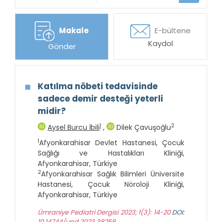
Makale
E-bültene
Kaydol
Gönder
Katılma nöbeti tedavisinde
sadece demir desteği yeterli
midir?
1
2
Aysel Burcu İbili
,
Dilek Çavuşoğlu
1
Afyonkarahisar Devlet Hastanesi, Çocuk
Sağlığı ve Hastalıkları Kliniği,
Afyonkarahisar, Türkiye
2
Afyonkarahisar Sağlık Bilimleri Üniversite
Hastanesi, Çocuk Nöroloji Kliniği,
Afyonkarahisar, Türkiye
Ümraniye Pediatri Dergisi 2023; 1(3): 14-20
DOI:
10.14744/upd.2023.38258