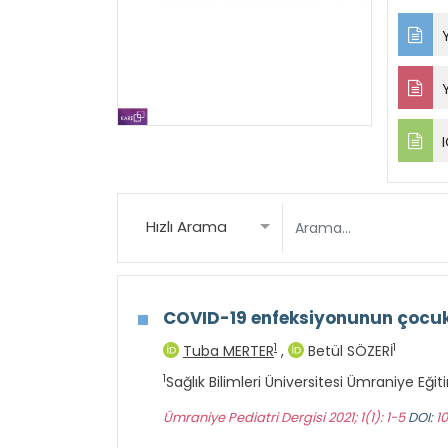
Y
Y
I
Hızlı Arama
COVID-19 enfeksiyonunun çocuk
1
1
Tuba MERTER
,
Betül SÖZERİ
1
Sağlık Bilimleri Üniversitesi Ümraniye Eğit
Ümraniye Pediatri Dergisi 2021; 1(1): 1-5
DOI:
1