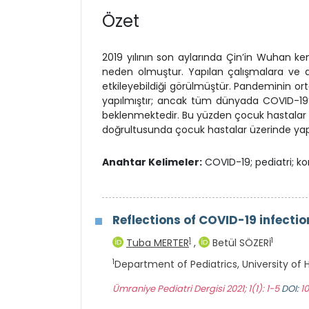
Özet
2019 yılının son aylarında Çin’in Wuhan 
neden olmuştur. Yapılan çalışmalara ve d
etkileyebildiği görülmüştür. Pandeminin or
yapılmıştır; ancak tüm dünyada COVID-19’
beklenmektedir. Bu yüzden çocuk hastalar i
doğrultusunda çocuk hastalar üzerinde yapıl
Anahtar Kelimeler:
COVID-19; pediatri; ko
Reflections of COVID-19 infectio
1
1
Tuba MERTER
,
Betül SÖZERİ
1
Department of Pediatrics, University of 
Ümraniye Pediatri Dergisi 2021; 1(1): 1-5
DOI:
1