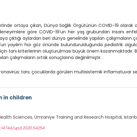
kentinde ortaya çıkan, Dünya Sağlık Örgütünün COVID-19 olarak
eneyimlere göre COVID-19’un her yaş grubundan insanı enfekt
taya çıktığı aylardan beri dünya genelinde yapılan çalışmaların
un yayılım hızı göz önünde bulundurulduğunda pediatrik olgular
çin tanı kriterlerinin oluşturulması büyük önem kazanmaktadır. 
an çalışmaların ortak sonuçlarına değinilmiştir.
ronavirüs; tanı; çocuklarda görülen multisistemik inflamatuvar 
n in children
Health Sciences, Ümraniye Training and Research Hospital, İstanb
0.14744/upd.2020.54254