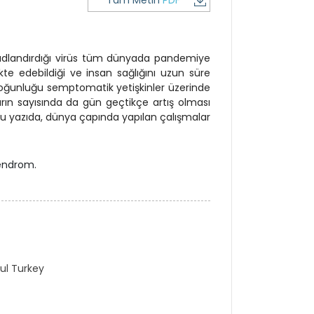
Tam Metin
PDF
 adlandırdığı virüs tüm dünyada pandemiye
e edebildiği ve insan sağlığını uzun süre
 çoğunluğu semptomatik yetişkinler üzerinde
ın sayısında da gün geçtikçe artış olması
Bu yazıda, dünya çapında yapılan çalışmalar
sendrom.
ul Turkey