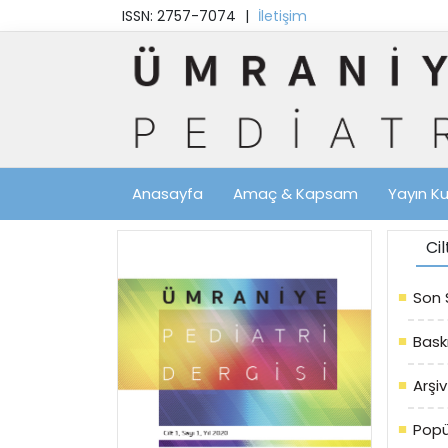
ISSN: 2757-7074
|
İletişim
Anasayfa
Amaç & Kapsam
Yayın Ku
Ci
Son 
Bask
Arşiv
Popü