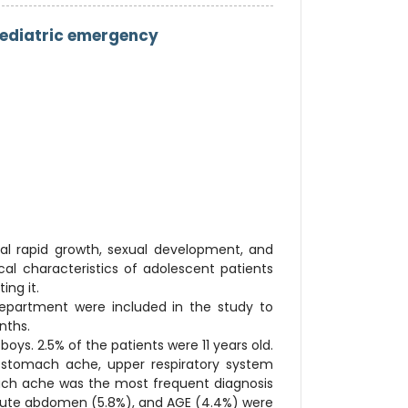
 pediatric emergency
al rapid growth, sexual development, and
cal characteristics of adolescent patients
ing it.
epartment were included in the study to
nths.
oys. 2.5% of the patients were 11 years old.
: stomach ache, upper respiratory system
mach ache was the most frequent diagnosis
 acute abdomen (5.8%), and AGE (4.4%) were