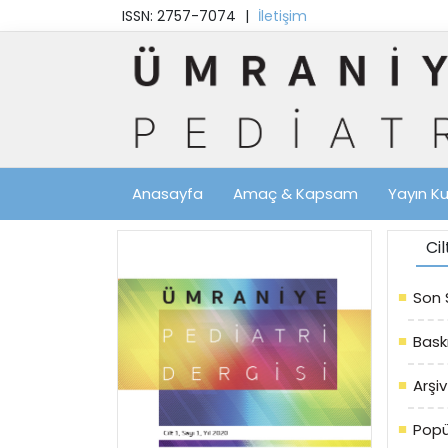
ISSN: 2757-7074
|
İletişim
Anasayfa
Amaç & Kapsam
Yayın Ku
Ci
Son 
Bask
Arşiv
Popü