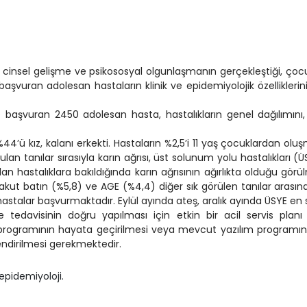
insel gelişme ve psikososyal olgunlaşmanın gerçekleştiği, çocu
 başvuran adolesan hastaların klinik ve epidemiyolojik özellikler
 başvuran 2450 adolesan hasta, hastalıkların genel dağılımını,
44’ü kız, kalanı erkekti. Hastaların %2,5’i 11 yaş çocuklardan olu
n tanılar sırasıyla karın ağrısı, üst solunum yolu hastalıkları (Ü
 hastalıklara bakıldığında karın ağrısının ağırlıkta olduğu görül
akut batın (%5,8) ve AGE (%4,4) diğer sık görülen tanılar arasınd
le hastalar başvurmaktadır. Eylül ayında ateş, aralık ayında ÜSYE en 
 tedavisinin doğru yapılması için etkin bir acil servis planı
ım programının hayata geçirilmesi veya mevcut yazılım programı
endirilmesi gerekmektedir.
epidemiyoloji.