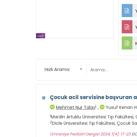
Y
Y
I
Hızlı Arama
Çocuk acil servisine başvuran a
1
Mehmet Nur Talay
,
Yusuf Kenan H
1
Mardin Artuklu Üniversitesi Tıp Fakültesi, 
2
Dicle Üniversitesi Tıp Fakültesi, Çocuk Sağ
Ümraniye Pediatri Dergisi 2024; 1(4): 17-23
DO