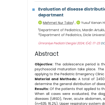
Evaluation of disease distributi
department
1
Mehmet Nur Talay
,
Yusuf Kenan H
1
Department of Pediatrics, Mardin Artuklu
2
Department of Pediatrics, Dicle Universi
Ümraniye Pediatri Dergisi 2024; 1(4): 17-23
DO
Abstract
Objective:
The adolescence period is the
psychosocial maturation take place. The a
applying to the Pediatric Emergency Clinic
Material and
Methods:
A total of 2450
determine the general distribution of dis
Results:
Of the patients that applied to th
When all cases were evaluated, the diag
diseases (URSD), fever, acute abdomen, a
(n=635; 16.2%). Upper respiratory system 