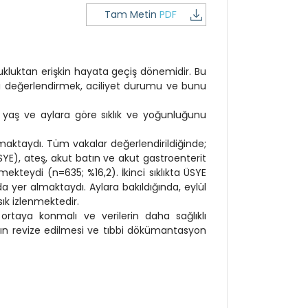
Tam Metin
PDF
kluktan erişkin hayata geçiş dönemidir. Bu
ini değerlendirmek, aciliyet durumu ve bunu
 yaş ve aylara göre sıklık ve yoğunluğunu
şmaktaydı. Tüm vakalar değerlendirildiğinde;
SYE), ateş, akut batın ve akut gastroenterit
mekteydi (n=635; %16,2). İkinci sıklıkta ÜSYE
a yer almaktaydı. Aylara bakıldığında, eylül
sık izlenmektedir.
 ortaya konmalı ve verilerin daha sağlıklı
nın revize edilmesi ve tıbbi dökümantasyon