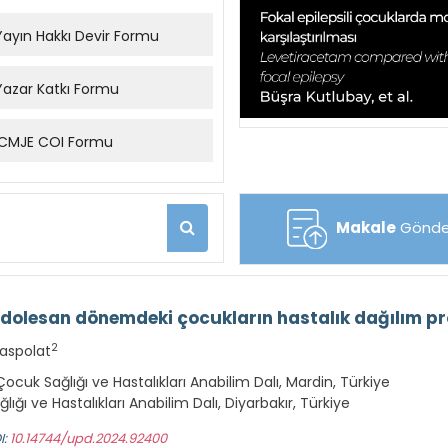
ayın Hakkı Devir Formu
azar Katkı Formu
CMJE COI Formu
Makale
Gönde
dolesan dönemdeki çocukların hastalık dağılım prof
2
aspolat
Çocuk Sağlığı ve Hastalıkları Anabilim Dalı, Mardin, Türkiye
lığı ve Hastalıkları Anabilim Dalı, Diyarbakır, Türkiye
I:
10.14744/upd.2024.92400