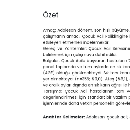
Özet
Amaç: Adolesan dönem, son hızlı büyüme, c
çalışmanın amacı, Çocuk Acil Polikliniğine
etkileyen etmenleri incelemektir.
Gereç ve Yöntemler: Çocuk Acil Servisine
belirlemek için çalışmaya dahil edildi.
Bulgular: Çocuk Acile başvuran hastaların %
genel toplamda ve tüm aylarda en sık konula
(AGE) olduğu görülmekteydi. Sık tanı konulan
yer almaktaydı (n=355; %9,0). Ateş (%6,1), 
ve aralık ayları dışında en sık karın ağrısı i
Tartışma: Çocuk Acil hastalarının tanı ve
değerlendirilmesi için standart bir yazıl
işlemlerinde daha yetkin personelin görevl
Anahtar Kelimeler:
Adolesan; çocuk acil; 