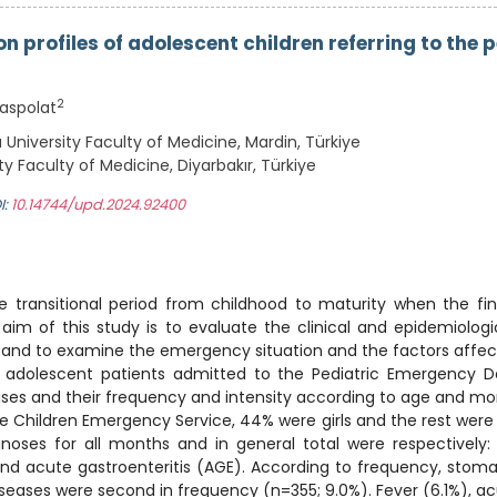
on profiles of adolescent children referring to the
2
aspolat
 University Faculty of Medicine, Mardin, Türkiye
ty Faculty of Medicine, Diyarbakır, Türkiye
I:
10.14744/upd.2024.92400
 transitional period from childhood to maturity when the fin
im of this study is to evaluate the clinical and epidemiologi
 and to examine the emergency situation and the factors affect
 adolescent patients admitted to the Pediatric Emergency D
eases and their frequency and intensity according to age and mo
e Children Emergency Service, 44% were girls and the rest were b
noses for all months and in general total were respectively
nd acute gastroenteritis (AGE). According to frequency, sto
diseases were second in frequency (n=355; 9.0%). Fever (6.1%),