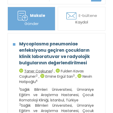
Makale
E-bültene
Kaydol
Gönder
Mycoplasma pneumoniae
enfeksiyonu geçiren çocukların
klinik laboratuvar ve radyolojik
bulgularının değerlendirilmesi
1
Taner Coşkuner
,
Fulden Kavas
2
3
Coşkuner
,
Emine Ergül Sarı
,
Nevin
4
Hatipoğlu
1
Sağlık Bilimleri Üniversitesi, Ümraniye
Eğitim ve Araştırma Hastanesi, Çocuk
Romatoloji Kliniği, İstanbul, Türkiye
2
Sağlık Bilimleri Üniversitesi, Ümraniye
Eğitim ve Araştırma Hastanesi, Çocuk