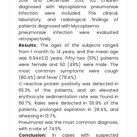
2014 and December 2015, 102 children
diagnosed with Mycoplasma pneumoniae
infection were included. The clinical,
laboratory, and radiological findings of
patients diagnosed with Mycoplasma
pneumoniae infection were evaluated
retrospectively.
Results:
The ages of the subjects ranged
from 1 month to 14 years, and the mean age
was 6.94±3.12 years. Fifty-two (51%) patients
were female and 50 (49%) were male. The
most common symptoms were cough
(80.4%) and fever (79.4%).
C-reactive protein positivity was detected in
65.3% of the patients, and an elevated
erythrocyte sedimentation rate was found in
66.7%. Rales were detected in 56.9% of the
patients, prolonged expiration in 29.4%, and
wheezing in 13.7%.
Pneumonia was the most common diagnosis,
with a rate of 74.5%.
Conclusion:
In cases with suspected