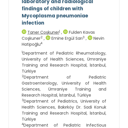
laboratory and radiological
findings of children with
Mycoplasma pneumoniae
infection
1
Taner Coşkuner
,
Fulden Kavas
2
3
Coşkuner
,
Emine Ergül Sarı
,
Nevin
4
Hatipoğlu
1
Department of Pediatric Rheumatology,
University of Health Sciences, Ümraniye
Training and Research Hospital, İstanbul,
Türkiye
2
Department of Pediatric
Gastroenterology, University of Health
Sciences, Ümraniye Training and
Research Hospital, İstanbul, Türkiye
3
Department of Pediatrics, University of
Health Sciences, Bakırköy Dr. Sadi Konuk
Training and Research Hospital, İstanbul,
Türkiye
4
Department of Pediatric Infectious