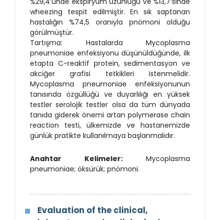
%29,4’ünde ekspiryum uzunluğu ve %13,7’sinde
wheezing tespit edilmiştir. En sık saptanan
hastalığın %74,5 oranıyla pnömoni olduğu
görülmüştür.
Tartışma: Hastalarda Mycoplasma
pneumoniae enfeksiyonu düşünüldüğünde, ilk
etapta C-reaktif protein, sedimentasyon ve
akciğer grafisi tetkikleri istenmelidir.
Mycoplasma pneumoniae enfeksiyonunun
tanısında özgüllüğü ve duyarlılığı en yüksek
testler serolojik testler olsa da tüm dünyada
tanıda giderek önemi artan polymerase chain
reaction testi, ülkemizde ve hastanemizde
günlük pratikte kullanılmaya başlanmalıdır.
Anahtar Kelimeler:
Mycoplasma
pneumoniae; öksürük; pnömoni.
Evaluation of the clinical,