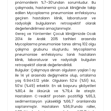
pnömonilerin %7–30’undan sorumludur. Bu
çalışmada, hastanemiz çocuk kliniğinde takip
edilen Mycoplasma pneumoniae enfeksiyonu
geçiren hastaların klinik, laboratuvar ve
radyolojik bulgularının retrospektif olarak
değerlendirilmesi amaçlanmıştır.
Gereç ve Yöntemler: Çocuk kliniğimizde Ocak
2014 ile Aralık 2015 tarihleri arasında
Mycoplasma pneumoniae tanısı almış 102 olgu
çalışma grubunu oluşturdu. Mycoplasma
pneumoniae enfeksiyonu tanılı hastaların
klinik, laboratuvar ve radyolojik bulguları
retrospektif olarak değerlendirildi.
Bulgular: Çalışmaya alınan olguların yaşları 1 ay
ile 14 yıl arasında değişmekte olup, ortalama
yaş 6.94±3.12 yıldır. Olguların 52’si (%51) kız,
50’si (%49) erkektir. En sık başvuru şikâyetleri
%80,4 ile öksürük ve %79,4 ile ateştir.
Hastaların C-reaktif protein pozitifliği %65,3,
sedimentasyon yüksekliği %66,7 oranlarında
saptanmıştır. Hastaların %56,9’unda raller,