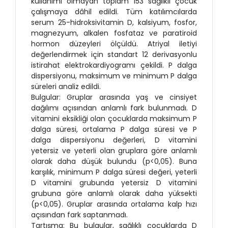
kullanımı olmayan toplam 153 sağlıklı çocuk
çalışmaya dâhil edildi. Tüm katılımcılarda
serum 25-hidroksivitamin D, kalsiyum, fosfor,
magnezyum, alkalen fosfataz ve paratiroid
hormon düzeyleri ölçüldü. Atriyal iletiyi
değerlendirmek için standart 12 derivasyonlu
istirahat elektrokardiyogramı çekildi. P dalga
dispersiyonu, maksimum ve minimum P dalga
süreleri analiz edildi.
Bulgular: Gruplar arasında yaş ve cinsiyet
dağılımı açısından anlamlı fark bulunmadı. D
vitamini eksikliği olan çocuklarda maksimum P
dalga süresi, ortalama P dalga süresi ve P
dalga dispersiyonu değerleri, D vitamini
yetersiz ve yeterli olan gruplara göre anlamlı
olarak daha düşük bulundu (p<0,05). Buna
karşılık, minimum P dalga süresi değeri, yeterli
D vitamini grubunda yetersiz D vitamini
grubuna göre anlamlı olarak daha yüksekti
(p<0,05). Gruplar arasında ortalama kalp hızı
açısından fark saptanmadı.
Tartışma: Bu bulgular, sağlıklı çocuklarda D