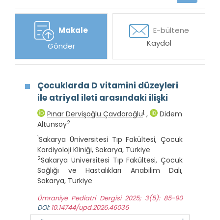
Makale
E-bültene
Kaydol
Gönder
Çocuklarda D vitamini düzeyleri
ile atriyal ileti arasındaki ilişki
1
Pınar Dervişoğlu Çavdaroğlu
,
Didem
2
Altunsoy
1
Sakarya Üniversitesi Tıp Fakültesi, Çocuk
Kardiyoloji Kliniği, Sakarya, Türkiye
2
Sakarya Üniversitesi Tıp Fakültesi, Çocuk
Sağlığı ve Hastalıkları Anabilim Dalı,
Sakarya, Türkiye
Ümraniye Pediatri Dergisi 2025; 3(5): 85-90
DOI:
10.14744/upd.2026.46036