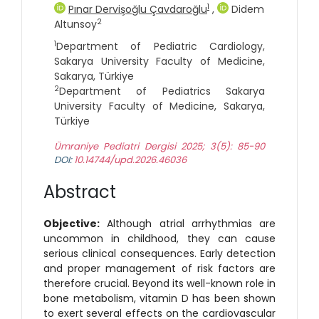
1
Pınar Dervişoğlu Çavdaroğlu
,
Didem
2
Altunsoy
1
Department of Pediatric Cardiology,
Sakarya University Faculty of Medicine,
Sakarya, Türkiye
2
Department of Pediatrics Sakarya
University Faculty of Medicine, Sakarya,
Türkiye
Ümraniye Pediatri Dergisi 2025; 3(5): 85-90
DOI:
10.14744/upd.2026.46036
Abstract
Objective:
Although atrial arrhythmias are
uncommon in childhood, they can cause
serious clinical consequences. Early detection
and proper management of risk factors are
therefore crucial. Beyond its well-known role in
bone metabolism, vitamin D has been shown
to exert several effects on the cardiovascular