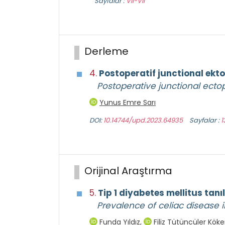
Sayfalar :
VII-VII
Derleme
4.
Postoperatif junctional ekto
Postoperative junctional ecto
Yunus Emre Sarı
DOI:
10.14744/upd.2023.64935
Sayfalar :
1
Orijinal Araştırma
5.
Tip 1 diyabetes mellitus tanı
Prevalence of celiac disease i
Funda Yıldız
,
Filiz Tütüncüler Köke