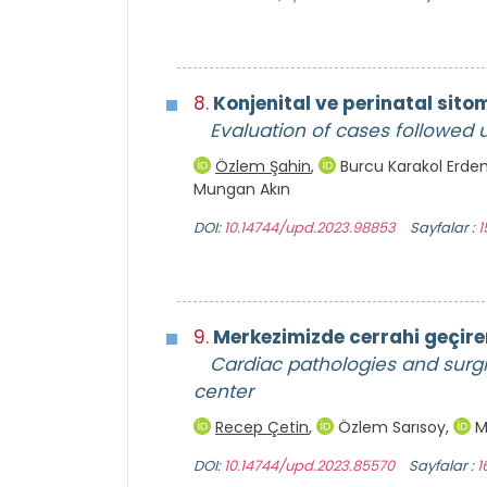
8.
Konjenital ve perinatal sito
Evaluation of cases followed 
Özlem Şahin
,
Burcu Karakol Erd
Mungan Akın
DOI:
10.14744/upd.2023.98853
Sayfalar :
1
9.
Merkezimizde cerrahi geçiren
Cardiac pathologies and surg
center
Recep Çetin
,
Özlem Sarısoy
,
M
DOI:
10.14744/upd.2023.85570
Sayfalar :
1