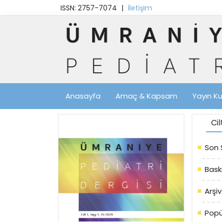
ISSN: 2757-7074
|
İletişim
Anasayfa
Amaç & Kapsam
Yayın Ku
Ci
Son 
Bask
Arşiv
Popü