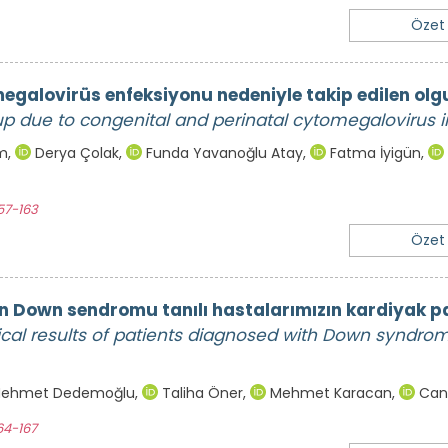
Özet
megalovirüs enfeksiyonu nedeniyle takip edilen olg
up due to congenital and perinatal cytomegalovirus i
em
,
Derya Çolak
,
Funda Yavanoğlu Atay
,
Fatma İyigün
,
57-163
Özet
 Down sendromu tanılı hastalarımızın kardiyak pat
ical results of patients diagnosed with Down syndro
ehmet Dedemoğlu
,
Taliha Öner
,
Mehmet Karacan
,
Can
64-167