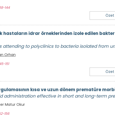
38-144
Özet
 hastaların idrar örneklerinden izole edilen bakteri
ts attending to polyclinics to bacteria isolated from 
an Orhan
45-151
Özet
ygulamasının kısa ve uzun dönem prematüre morbidi
oid administration effective in short and long-term p
fer Matur Okur
52-156