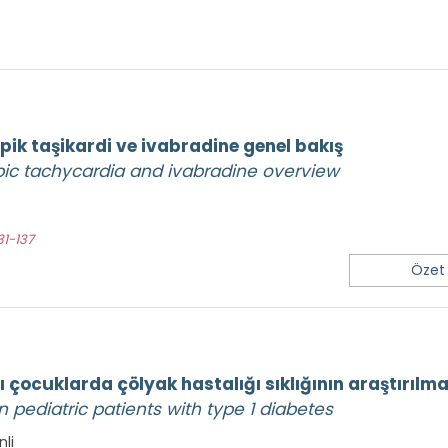
pik taşikardi ve ivabradine genel bakış
pic tachycardia and ivabradine overview
31-137
Özet
lı çocuklarda çölyak hastalığı sıklığının araştırılma
n pediatric patients with type 1 diabetes
nli