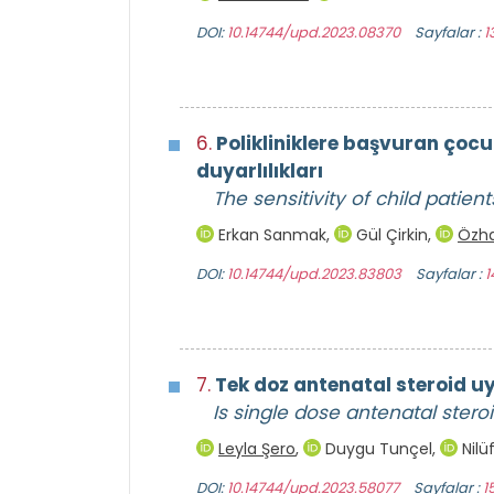
DOI:
10.14744/upd.2023.08370
Sayfalar :
1
6.
Polikliniklere başvuran çocuk
duyarlılıkları
The sensitivity of child patien
Erkan Sanmak
,
Gül Çirkin
,
Özh
DOI:
10.14744/upd.2023.83803
Sayfalar :
1
7.
Tek doz antenatal steroid u
Is single dose antenatal ster
Leyla Şero
,
Duygu Tunçel
,
Nilü
DOI:
10.14744/upd.2023.58077
Sayfalar :
1