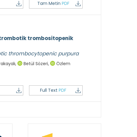
Tam Metin
PDF
 trombotik trombositopenik
otic thrombocytopenic purpura
akayalı
,
Betül Sözeri
,
Özlem
Full Text
PDF