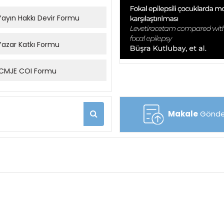
ayın Hakkı Devir Formu
azar Katkı Formu
CMJE COI Formu
Makale
Gönde