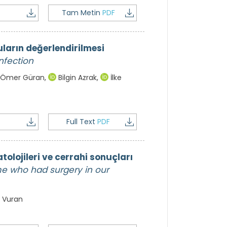
Tam Metin
PDF
uların değerlendirilmesi
nfection
Ömer Güran
,
Bilgin Azrak
,
İlke
Full Text
PDF
olojileri ve cerrahi sonuçları
me who had surgery in our
 Vuran