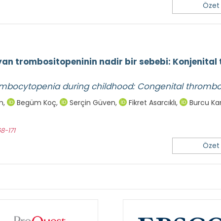
Özet
n trombositopeninin nadir bir sebebi: Konjenital
rombocytopenia during childhood: Congenital thromb
ım
,
Begüm Koç
,
Serçin Güven
,
Fikret Asarcıklı
,
Burcu Kar
68-171
Özet