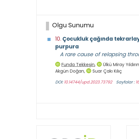
Olgu Sunumu
10.
Çocukluk çağında tekrarlaya
purpura
A rare cause of relapsing th
Funda Tekkeşin
,
Ülkü Miray Yıldır
Akgün Doğan
,
Suar Çakı Kılıç
DOI:
10.14744/upd.2023.73792
Sayfalar :
1