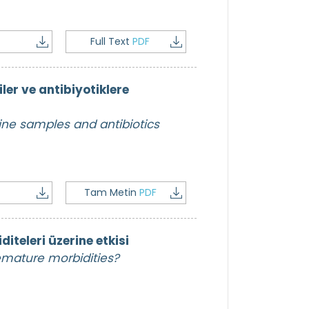
Full Text
PDF
ler ve antibiyotiklere
urine samples and antibiotics
Tam Metin
PDF
teleri üzerine etkisi
remature morbidities?